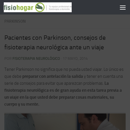
Saltar al contenido
PARKINSON
Pacientes con Parkinson, consejos de
fisioterapia neurológica ante un viaje
POR
FISIOTERAPIA NEUROLÓGICO
·
17 MAYO, 2014
Tener Parkinson no significa que no pueda usted viajar. Lo único es
que debe
preparar con antelación la salida
y tener en cuenta una
serie de consejos para evitar que aparezcan problemas.
La
fisioterapia neurológica es de gran ayuda en esta tarea previa a
un viaje en la que usted debe preparar cosas materiales, su
cuerpo y su mente.