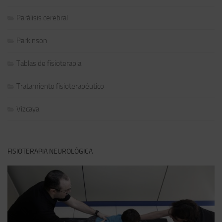
Parálisis cerebral
Parkinson
Tablas de fisioterapia
Tratamiento fisioterapéutico
Vizcaya
FISIOTERAPIA NEUROLÓGICA