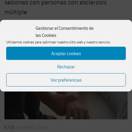
sesiones con personas con esclerosis
múltiple
Desde el momento que sus médicos les indican que sufren
Gestionar el Consentimiento de
esclerosis múltiple, es fundamental que se pongan en manos
las Cookies
de fisioterapeutas, ya que gracias a los ejercicios y actividades
Utilizamos cookies para optimizar nuestro sitio web y nuestro servicio.
que estos les indiquen podrán...
Aceptar cookies
Rechazar
Ver preferencias
ICTUS
22 MARZO, 2016