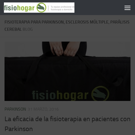
Saltar al contenido
FISIOTERAPIA PARA PARKINSON, ESCLEROSIS MÚLTIPLE, PARÁLISIS
CEREBAL
BLOG
PARKINSON
31 MARZO, 2016
La eficacia de la fisioterapia en pacientes con
Parkinson