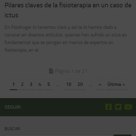
Pilares claves de la fisioterapia en un caso de
ictus
En Fisiohogar lo tenemos claro y así te lo hemos dado a
conocer en diversos artículos: quienes han sufrido un ictus es
fundamental que se pongan en manos de expertos en
fisioterapia, en el...
Página 1 de 21
1
2
3
4
5
...
10
20
...
»
Última »
SEGUIR:
BUSCAR