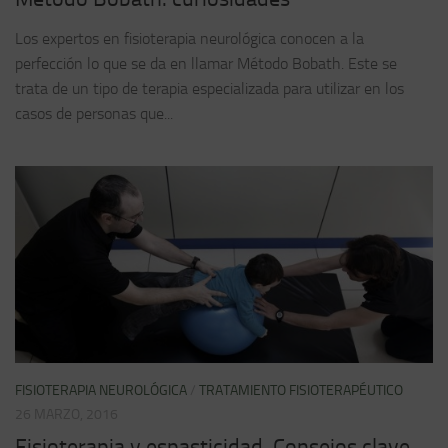
Los expertos en fisioterapia neurológica conocen a la
perfección lo que se da en llamar Método Bobath. Este se
trata de un tipo de terapia especializada para utilizar en los
casos de personas que...
FISIOTERAPIA NEUROLÓGICA
/
TRATAMIENTO FISIOTERAPÉUTICO
26 MARZO, 2016
Fisioterapia y espasticidad. Consejos clave