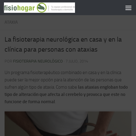
Saltar al contenido
ATAXIA
La fisioterapia neurológica en casa y en la
clínica para personas con ataxias
POR
FISIOTERAPIA NEUROLÓGICO
·
7 JULIO, 2014
Un programa fisioterapéutico combinado en casa y en la clínica
puede ser la mejor opción para la atención de las personas que
sufren algún tipo de ataxia. Como sabe
las ataxias engloban todo
tipo de alteración que afecta al cerebelo y provoca que este no
funcione de forma normal
.