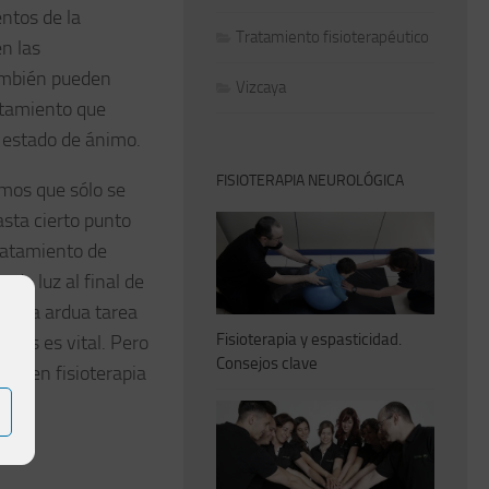
entos de la
Tratamiento fisioterapéutico
n las
también pueden
Vizcaya
ratamiento que
u estado de ánimo.
FISIOTERAPIA NEUROLÓGICA
mos que sólo se
asta cierto punto
ratamiento de
 de luz al final de
n esta ardua tarea
Fisioterapia y espasticidad.
ectos es vital. Pero
Consejos clave
os en fisioterapia