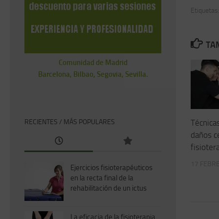
Etiquetas
TAM
Comunidad de Madrid
Barcelona, Bilbao, Segovia, Sevilla.
Técnica
RECIENTES / MÁS POPULARES
daños c
fisioter
17 FEBRE
Ejercicios fisioterapéuticos
en la recta final de la
rehabilitación de un ictus
La eficacia de la fisioterapia