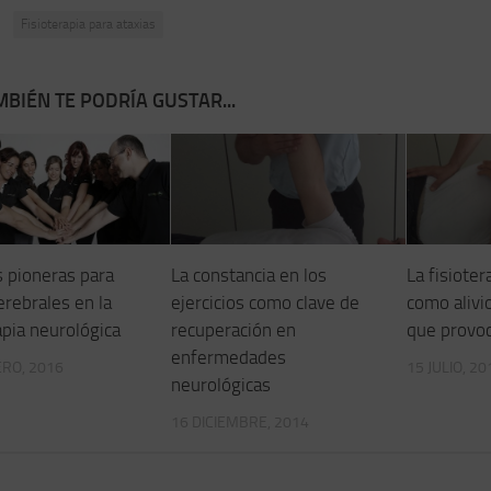
:
Fisioterapia para ataxias
BIÉN TE PODRÍA GUSTAR...
s pioneras para
La constancia en los
La fisioter
erebrales en la
ejercicios como clave de
como alivi
apia neurológica
recuperación en
que provoc
enfermedades
RO, 2016
15 JULIO, 20
neurológicas
16 DICIEMBRE, 2014