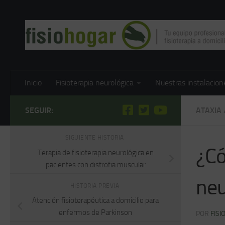
Saltar al contenido
Inicio
Fisioterapia neurológica
Nuestras instalacion
SEGUIR:
ATAXIA
SIGUIENTE HISTORIA
¿Có
Terapia de fisioterapia neurológica en
pacientes con distrofia muscular
neu
HISTORIA PREVIA
Atención fisioterapéutica a domicilio para
enfermos de Parkinson
POR
FISI