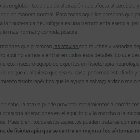
xias engloban todo tipo de alteración que afecta al cerebelo 
ione de manera normal. Para todas aquellas personas que pa
a la fisioterapia neurológica es una herramienta esencial para
a lo más normal y cómoda posible.
eraciones que provocan
las ataxias
son muchas y variadas de
ero aquí no vamos a entrar en todos esos detalles. Lo que des
oncreto, nuestro equipo de
expertos en fisioterapia neurológi
arle es que cualquiera que sea su caso, podemos estudiarlo y 
amiento fisioterapéutico que le ayude a salvaguardar o mejora
en sabe, la ataxia puede provocar movimientos automáticos,
 ocasiona alteraciones en el equilibrio y la marcha o la incoo
s. Pues bien, todos estos aspectos pueden tratarse con
un 
a de fisioterapia que se centre en mejorar los síntomas 