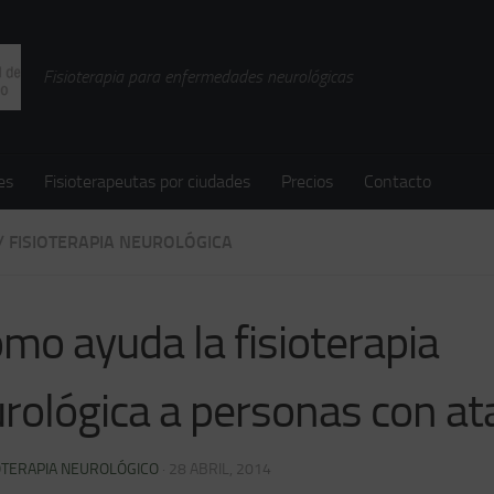
Fisioterapia para enfermedades neurológicas
es
Fisioterapeutas por ciudades
Precios
Contacto
/
FISIOTERAPIA NEUROLÓGICA
mo ayuda la fisioterapia
rológica a personas con at
OTERAPIA NEUROLÓGICO
·
28 ABRIL, 2014