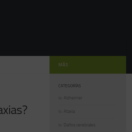
MÁS
CATEGORÍAS
Alzheimer
axias?
Ataxia
Daños cerebrales