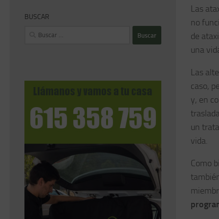
Las ata
BUSCAR
no func
Buscar:
de ataxi
una vid
Las alt
caso, p
y, en c
traslad
un trat
vida.
Como bi
también
miembro
program