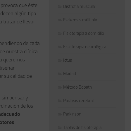
y provoca que éste
Distrofia muscular
decen algún tipo
Esclerosis múltiple
 tratar de llevar
Fisioterapia a domicilio
pendiendo de cada
Fisioterapia neurológica
de nuestra clínica
ca
queremos
Ictus
diseñar
Madrid
r su calidad de
Método Bobath
 sin pensar y
Parálisis cerebral
rdinación de los
adecuado
Parkinson
motores
.
Tablas de fisioterapia