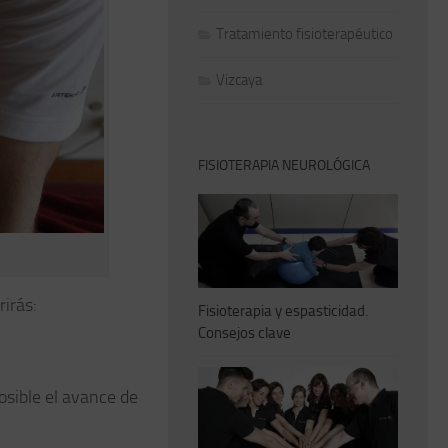
Tratamiento fisioterapéutico
Vizcaya
FISIOTERAPIA NEUROLÓGICA
irás:
Fisioterapia y espasticidad.
Consejos clave
osible el avance de