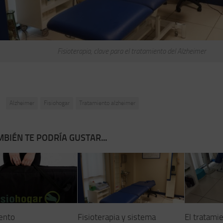
Fisioterapia, clave para el tratamiento del Alzheimer
:
Alzheimer
Fisiohogar
Tratamiento alzheimer
BIÉN TE PODRÍA GUSTAR...
ento
Fisioterapia y sistema
El tratami