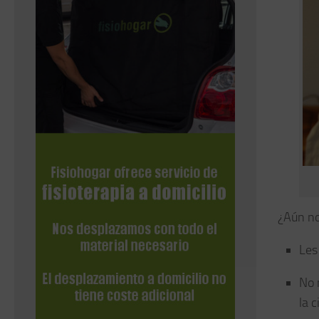
¿Aún no
Les
No 
la 