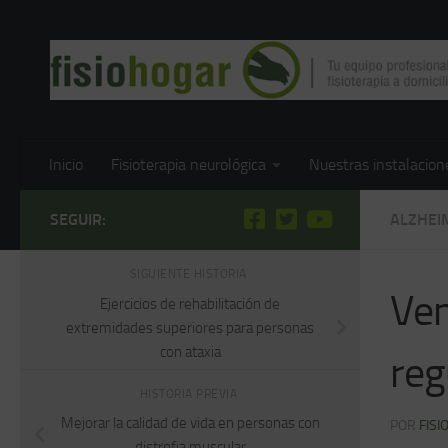
Saltar al contenido
Inicio
Fisioterapia neurológica
Nuestras instalacion
SEGUIR:
ALZHEI
SIGUIENTE HISTORIA
Ven
Ejercicios de rehabilitación de
extremidades superiores para personas
con ataxia
reg
HISTORIA PREVIA
Mejorar la calidad de vida en personas con
POR
FISI
distrofia muscular