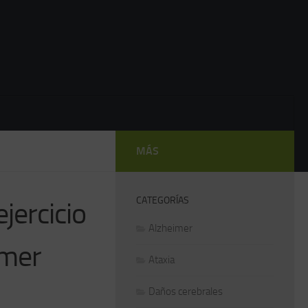
MÁS
CATEGORÍAS
ejercicio
Alzheimer
imer
Ataxia
Daños cerebrales