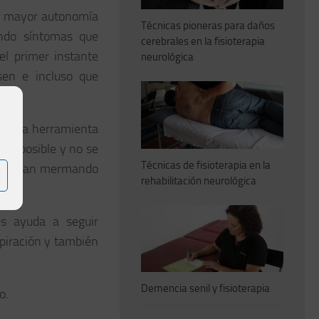
a mayor autonomía
Técnicas pioneras para daños
endo síntomas que
cerebrales en la fisioterapia
el primer instante
neurológica
sen e incluso que
upenda herramienta
imo posible
y no se
Técnicas de fisioterapia en la
ómo se van mermando
rehabilitación neurológica
s ayuda a seguir
piración y también
Demencia senil y fisioterapia
o.