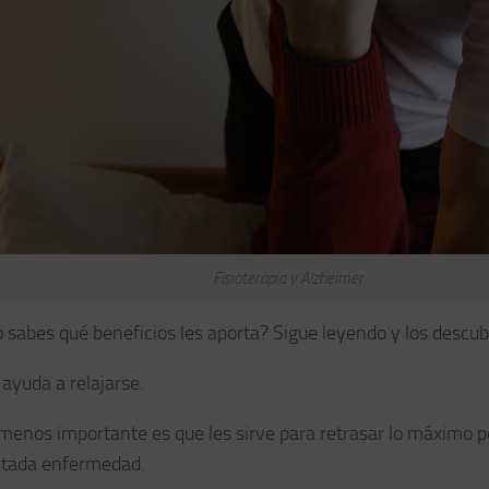
Fisioterapia y Alzheimer
 sabes qué beneficios les aporta? Sigue leyendo y los descubr
 ayuda a relajarse.
menos importante es que les sirve para
retrasar lo máximo p
citada enfermedad
.