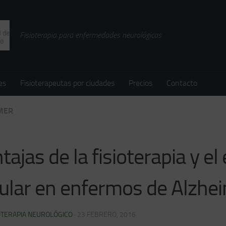
Fisioterapia para enfermedades neurológicas
es
Fisioterapeutas por ciudades
Precios
Contacto
MER
tajas de la fisioterapia y el 
ular en enfermos de Alzhe
OTERAPIA NEUROLÓGICO
·
23 FEBRERO, 2016