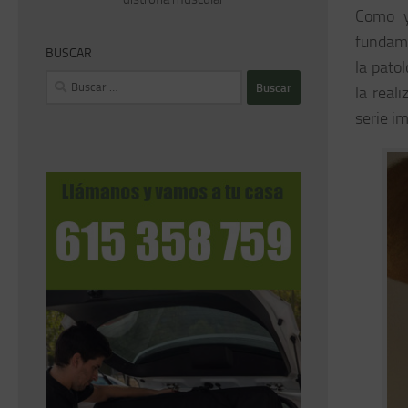
Como y
fundame
BUSCAR
la pato
Buscar:
la real
serie i