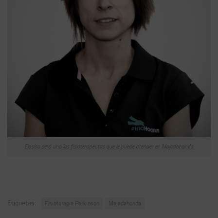
Elosísa será una las fisioterapeutas que le puede atender en Majadahonda.
Etiquetas:
Fisioterapia Parkinson
Majadahonda