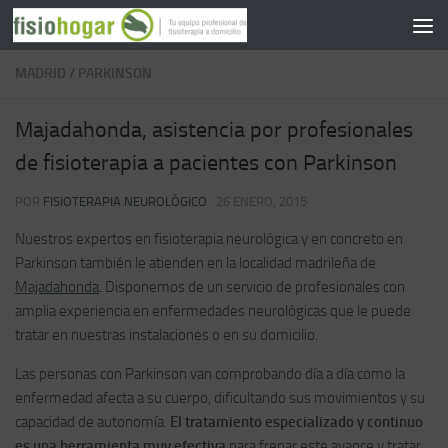
Saltar al contenido
MADRID
/
PARKINSON
Majadahonda, asistencia por profesionales
de fisioterapia a pacientes con Parkinson
POR
FISIOTERAPIA NEUROLÓGICO
·
26 ENERO, 2015
Nuestros expertos en fisioterapia neurológica y en concreto en
Parkinson también le atienden en la localidad madrileña de
Majadahonda
. Disponemos de un servicio de profesionales con
amplia experiencia en enfermedades neurológicas que le puede
tratar en nuestras instalaciones o en su domicilio.
Las personas con Parkinson van comprobando día a día como la
enfermedad afecta a su cuerpo, dificultando sus movimientos y su
capacidad de autonomía.
El tratamiento especializado y continuo
es una herramienta muy efectiva
para frenar este avance y tratar