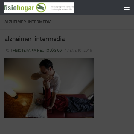
Saltar al contenido
ALZHEIMER-INTERMEDIA
alzheimer-intermedia
POR
FISIOTERAPIA NEUROLÓGICO
·
17 ENERO, 2016