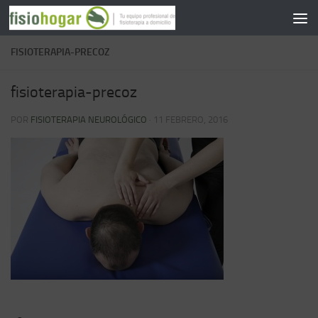
Saltar al contenido
FISIOTERAPIA-PRECOZ
fisioterapia-precoz
POR
FISIOTERAPIA NEUROLÓGICO
·
11 FEBRERO, 2016