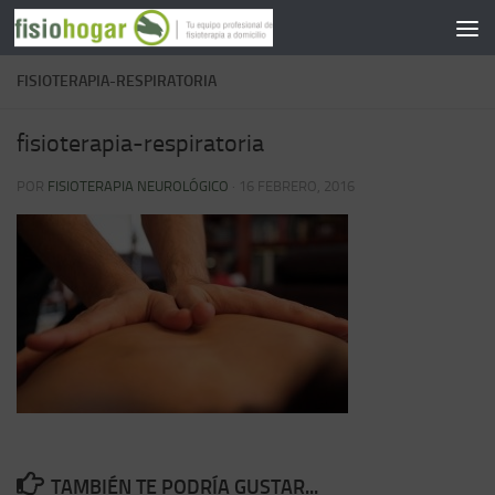
Saltar al contenido
FISIOTERAPIA-RESPIRATORIA
fisioterapia-respiratoria
POR
FISIOTERAPIA NEUROLÓGICO
·
16 FEBRERO, 2016
TAMBIÉN TE PODRÍA GUSTAR...