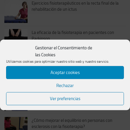
Ejercicios fisioterapéuticos en la recta final de la
rehabilitación de un ictus
La eficacia de la fisioterapia en pacientes con
Parkinson
Gestionar el Consentimiento de
las Cookies
Utilizamos cookies para optimizar nuestro sitio web y nuestro servicio.
El método Bobath en pacientes adultos
Aceptar cookies
Rechazar
Ejercicios fundamentales en la tercera fase de
recuperación tras un ictus
Ver preferencias
¿Cómo mejorar el equilibrio en personas con
esclerosis con la fisioterapia?