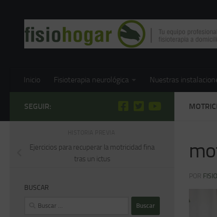
Saltar al contenido
Inicio
Fisioterapia neurológica
Nuestras instalacion
SEGUIR:
MOTRIC
HISTORIA PREVIA
mot
Ejercicios para recuperar la motricidad fina
tras un ictus
POR
FISI
BUSCAR
Buscar: