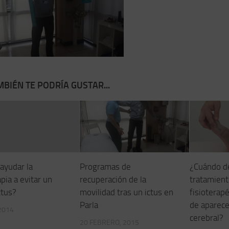
BIÉN TE PODRÍA GUSTAR...
ayudar la
Programas de
¿Cuándo d
apia a evitar un
recuperación de la
tratamien
ctus?
movilidad tras un ictus en
fisioterap
Parla
de aparece
 2014
cerebral?
20 FEBRERO, 2015