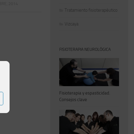
BRE, 2014
Tratamiento fisioterapéutico
Vizcaya
FISIOTERAPIA NEUROLÓGICA
Fisioterapia y espasticidad.
Consejos clave