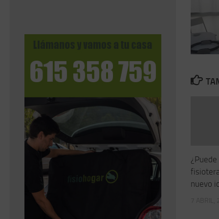
TAM
¿Puede 
fisioter
nuevo i
7 ABRIL,