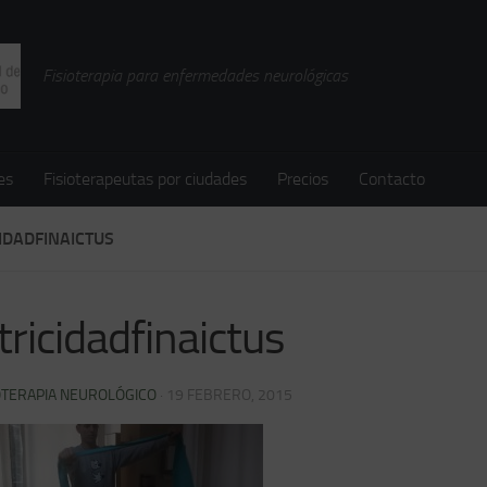
Fisioterapia para enfermedades neurológicas
es
Fisioterapeutas por ciudades
Precios
Contacto
IDADFINAICTUS
ricidadfinaictus
OTERAPIA NEUROLÓGICO
·
19 FEBRERO, 2015