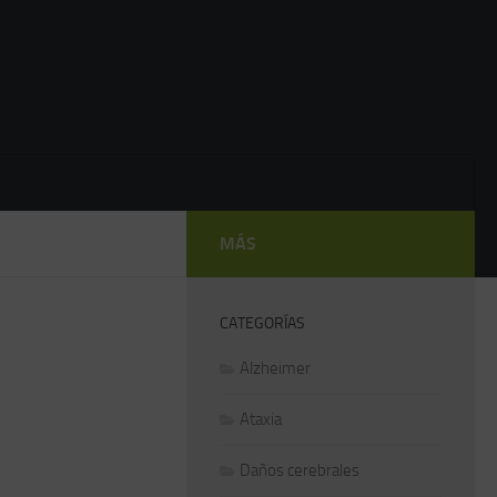
MÁS
CATEGORÍAS
Alzheimer
Ataxia
Daños cerebrales