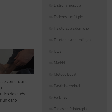
Distrofia muscular
Esclerosis múltiple
Fisioterapia a domicilio
Fisioterapia neurológica
Ictus
Madrid
Método Bobath
ebe comenzar el
Parálisis cerebral
to
éutico después
Parkinson
r un daño
Tablas de fisioterapia