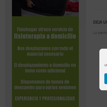
DEJA 
Lo sient
Ut