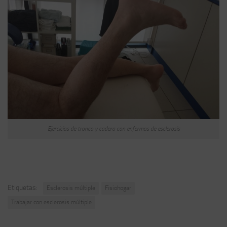
Ejercicios de tronco y cadera con enfermos de esclerosis
Etiquetas:
Esclerosis múltiple
Fisiohogar
Trabajar con esclerosis múltiple