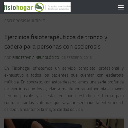
Saltar al contenido
ESCLEROSIS MÚLTIPLE
Ejercicios fisioterapéuticos de tronco y
cadera para personas con esclerosis
POR
FISIOTERAPIA NEUROLÓGICO
·
26 FEBRERO, 2016
En
Fisiohogar
ofrecemos un servicio completo, profesional y
exhaustivo a todos los pacientes que cuentan con
esclerosis
múltiple
. En concreto, con estos desarrollamos una serie profunda
de ejercicios que les ayudan a mantener su autonomía el mayor
tiempo posible y a estar en buen estado de forma para
contrarrestar los síntomas que vaya presentando la enfermedad,
es decir, a mantener la mayor calidad de vida.