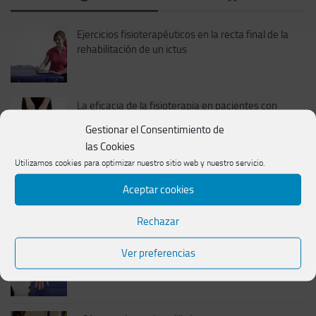
Ejercicios fisioterapéuticos en la recta final de la
rehabilitación de un ictus
La eficacia de la fisioterapia en pacientes con
Parkinson
Gestionar el Consentimiento de
las Cookies
Utilizamos cookies para optimizar nuestro sitio web y nuestro servicio.
El método Bobath en pacientes adultos
Aceptar cookies
Rechazar
Ejercicios fundamentales en la tercera fase de
Ver preferencias
recuperación tras un ictus