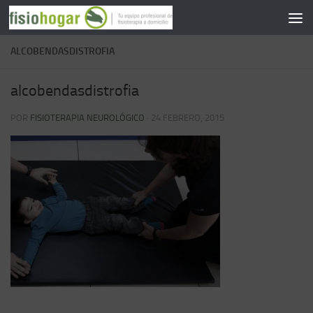
Saltar al contenido
ALCOBENDASDISTROFIA
alcobendasdistrofia
POR
FISIOTERAPIA NEUROLÓGICO
·
24 FEBRERO, 2015