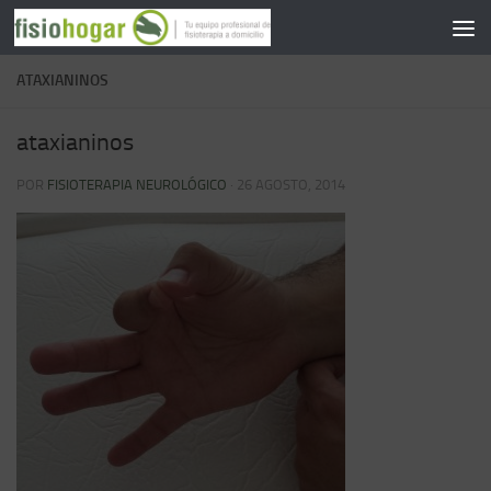
Saltar al contenido
ATAXIANINOS
ataxianinos
POR
FISIOTERAPIA NEUROLÓGICO
·
26 AGOSTO, 2014