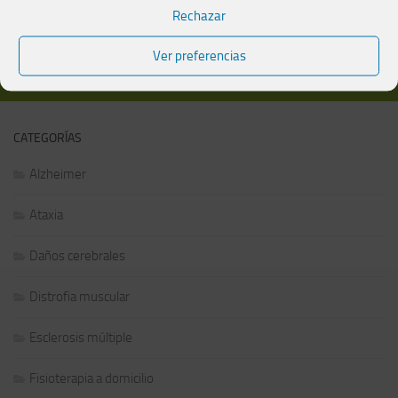
Aviso legal
|
Política de privacidad y protección de datos
Rechazar
Ver preferencias
MÁS
CATEGORÍAS
Alzheimer
Ataxia
Daños cerebrales
Distrofia muscular
Esclerosis múltiple
Fisioterapia a domicilio